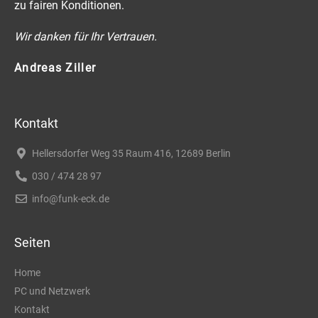
E
zu fairen Konditionen.
-
M
Wir danken für Ihr Vertrauen.
a
i
Andreas Ziller
l
Kontakt
Hellersdorfer Weg 35 Raum 416, 12689 Berlin
030 / 474 28 97
info@funk-eck.de
Seiten
Home
PC und Netzwerk
Kontakt