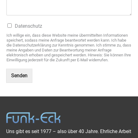
C
C
Datenschutz
h
h
e
Ich willige ein, dass diese Website meine übermittelten Informationen
e
c
speichert, sodass meine Anfrage beantwortet werden kann. Ich habe
c
die Datenschutzerklärung zur Kenntnis genommen. Ich stimme zu, dass
k
k
meine Angaben und Daten zur Beantwortung meiner Anfrage
b
b
elektronisch erhoben und gespeichert werden. Hinweis: Sie können Ihre
o
Einwilligung jederzeit für die Zukunft per E-Mail widerrufen.
o
x
x
e
e
Senden
n
n
N
*
a
c
h
r
i
c
h
Uns gibt es seit 1977 – also über 40 Jahre. Ehrliche Arbeit
t