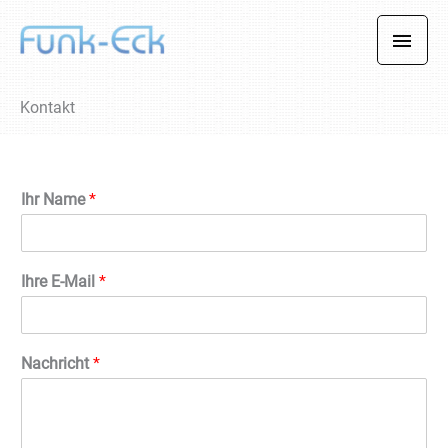
Zum
HAU
Inhalt
springen
Kontakt
Ihr Name
*
Ihre E-Mail
*
Nachricht
*